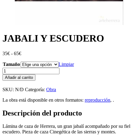
JABALI Y ESCUDERO
Rango
35
€
-
65
€
de
Tamaño
precios:
Limpiar
desde
JABALI
35€
Y
Añadir al carrito
hasta
ESCUDERO
65€
cantidad
SKU:
N/D
Categoría:
Obra
La obra está disponible en otros formatos:
reproducción
, .
Descripción del producto
Lámina de caza de Herrera, un gran jabalí acompañado por su fiel
escudero. Pieza de caza Cinegética de las sierras y montes.