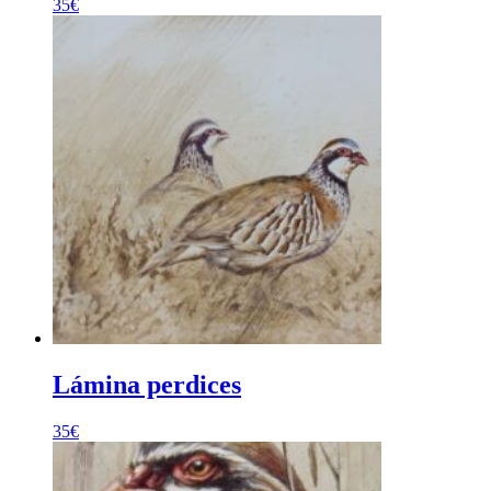
35
€
Lámina perdices
35
€